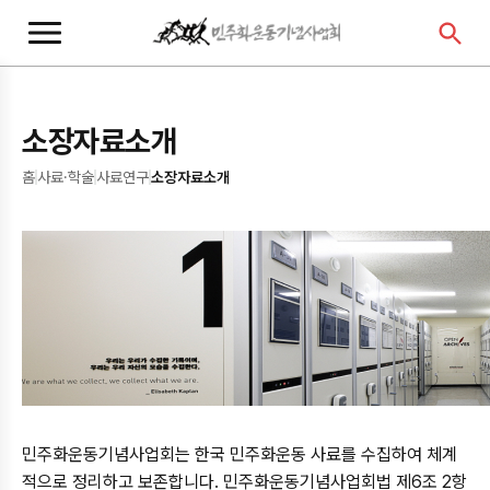
본
주
문
메
바
뉴
로
바
가
로
소장자료소개
기
가
기
홈
사료·학술
사료연구
소장자료소개
민주화운동기념사업회는 한국 민주화운동 사료를 수집하여 체계
적으로 정리하고 보존합니다. 민주화운동기념사업회법 제6조 2항