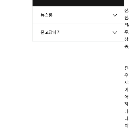
전
뉴스룸
전
*
주
묻고답하기
참
똥
전
우
제
이
어
하
터
나
치