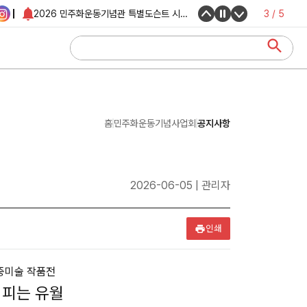
2026 민주화운동기념관 특별도슨트 시즌2 관람 안내
3
/
5
[2026민주화운동기념관 기획전] 가장 낮은 곳에서 울린 종소리, 민...
2026년도 민주화운동기념사업회 제3차 직원(공무직, 기간제라급) 채...
홈
민주화운동기념사업회
공지사항
2026-06-05 | 관리자
인쇄
민중미술 작품전
시 피는 유월