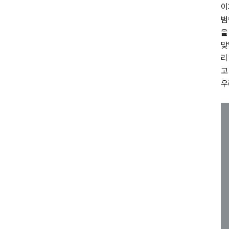
이
범
을
맞
리
고
우