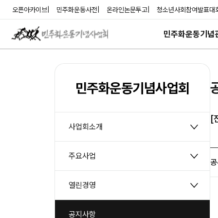
본
주
오픈아카이브
민주화운동사전
온라인논문투고
청소년사회참여발표대
문
메
바
뉴
민주화운동기념
로
바
가
로
기
가
기
민주화운동기념사업회
[
사업회소개
주요사업
공
열린경영
공지사항