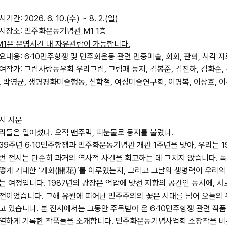
시기간
: 2026. 6. 10.(수) ~ 8. 2.(일)
시장소
: 민주화운동기념관 M1 1층
M1은 운영시간 내 자유관람이 가능합니다.
요내용
: 6·10민주항쟁 및 민주화운동 관련 민중미술, 회화, 판화, 시각 자
여작가
: 그림사랑동우회 우리그림, 그림패 둥지, 김봉준, 김진하, 김화순,
, 박영균, 생명평화미술행동, 신학철, 여성미술연구회, 이명복, 이상호, 이
시 서문
리들은 일어섰다. 오직 맨주먹, 피눈물로 동지를 불렀다.
39주년 6·10민주항쟁과 민주화운동기념관 개관 1주년을 맞아, 우리는 1
번 전시는 단순히 과거의 역사적 사건을 회고하는 데 그치지 않습니다. 
떻게 거대한 ‘개화(開花)’를 이루었는지, 그리고 그날의 생명력이 우리
는 여정입니다. 1987년의 광장은 억압에 맞선 저항의 공간인 동시에, 
전이었습니다. 그해 유월에 피어난 민주주의의 꽃은 시대를 넘어 오늘의 
고 있습니다. 본 전시에서는 그동안 주목받아 온 6·10민주항쟁 관련 작
열하게 기록한 작품들을 소개합니다. 민주화운동기념사업회 소장작을 비롯