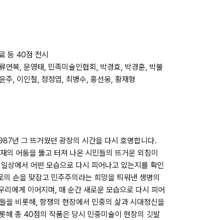
료 등 40점 전시
 류연복, 문영태, 민족미술인협회, 박경효, 박경훈, 박불
윤주, 이인철, 정정엽, 최병수, 홍선웅, 황재형
987년 그 뜨거웠던 광장의 시간을 다시 호명합니다.
독재의 어둠을 뚫고 터져 나온 시민들의 뜨거운 외침이
의 일상에서 어떤 모습으로 다시 피어나고 있는지를 확인
서로의 손을 맞잡고 민주주의라는 희망을 틔워낸 생명의
우리에게 이어지며, 매 순간 새로운 모습으로 다시 피어
품들을 비롯해, 항쟁의 현장에서 민중의 삶과 시대정신을
해 총 40점의 작품은 당시 민중미술이 현장의 깃발