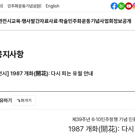
회
민주화운동기념공원
English
관
전시
교육·행사
발간자료
사료·학술
민주화운동기념사업회
정보공개
공지사항
전시] 1987 개화(開花): 다시 피는 유월 안내
유하기
퍼가기
제39주년 6·10민주항쟁 기념 
1987 개화(開花): 다