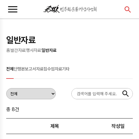
본
주
문
메
바
뉴
로
바
가
로
일반자료
기
가
기
홈
발간자료
행사자료
일반자료
전체
단행본
보고서
자료집
수업자료
기타
총 8건
제목
작성일